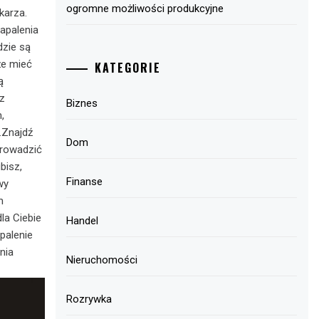
ogromne możliwości produkcyjne
karza.
apalenia
dzie są
że mieć
KATEGORIE
ą
ez
Biznes
,
.Znajdź
Dom
prowadzić
bisz,
Finanse
wy
m
la Ciebie
Handel
palenie
nia
Nieruchomości
Rozrywka