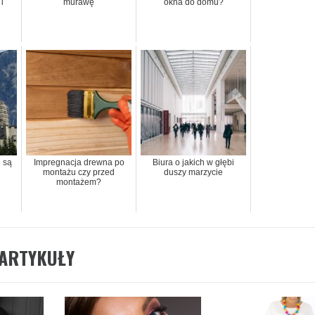
i
murawę
okna do domu?
 są
Impregnacja drewna po
Biura o jakich w głębi
montażu czy przed
duszy marzycie
montażem?
ARTYKUŁY