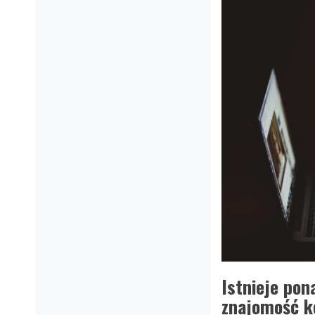
Istnieje pon
znajomość k