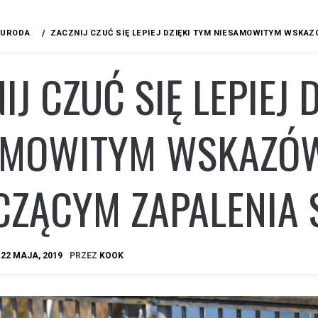
URODA
ZACZNIJ CZUĆ SIĘ LEPIEJ DZIĘKI TYM NIESAMOWITYM WSK
IJ CZUĆ SIĘ LEPIEJ 
AMOWITYM WSKAZÓ
CZĄCYM ZAPALENIA
A
22 MAJA, 2019
PRZEZ
KOOK