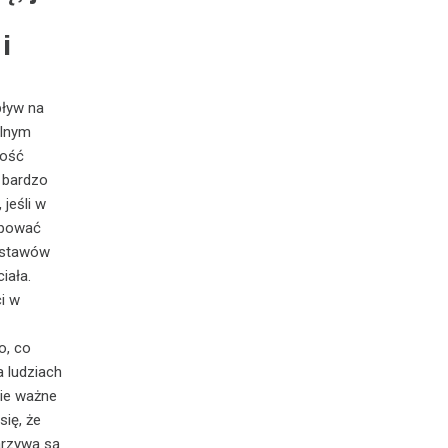
i
pływ na
alnym
wość
 bardzo
jeśli w
ępować
 stawów
iała.
i w
o, co
a ludziach
bie ważne
się, że
arzywa są