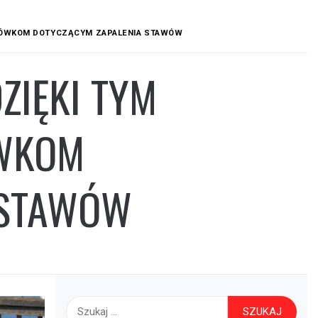
AZÓWKOM DOTYCZĄCYM ZAPALENIA STAWÓW
DZIĘKI TYM
WKOM
 STAWÓW
Szukaj: