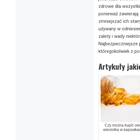
zdrowe dla wszystki
ponieważ zawierają 
zmniejszać ich sta
używany w odniesie
zalety i wady niekt
Najbezpieczniejsze 
któregokolwiek z p
Artykuły jak
Czy można kupić ole
wiesiołka w kapsułka