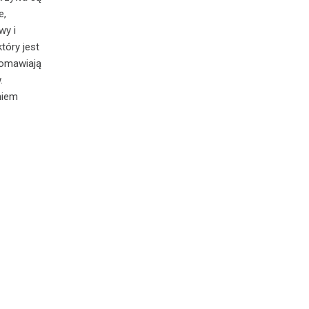
e,
wy i
tóry jest
 omawiają
.
niem