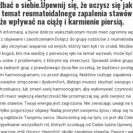
dbać o siebie.Upewnij się, że uczysz się jak
a temat reumatoidalnego zapalenia stawów 
że wpływać na ciążę i karmienie piersią.
ych informacji, a bycie dobrze wykształconym może mieć ogromny w
ie z objawami i zaostrzeniami.Dołącz do grupy rodziców z reumatoid
by otrzymać wsparcie od innych, którzy tam byli i to zrobili. Możli
 kogoś, kto ma wiedzę z pierwszej ręki na temat wyzwań, może być
sobie z problemami, z którymi się zmierzysz. Sprawdź online grupy, 
ma żadnych grup z prawdziwego życia.Nie oczekuj, że będziesz post
m harmonogramem, co przed diagnozą. Niektóre rodzaje zapalenia
ażne zmęczenie i dyskomfort, dlatego musisz słuchać swojego c
potrzebujesz, lub zmień swój harmonogram, aby wykonywać czynnośc
ych masz większą elastyczność.Nie przemęczaj się, jeśli cierpisz na
ie stawów. Twoja energia jest zagrożona. Nie zwracając uwagi na t
 tylko pogorszysz objawy. Nadaj priorytet swojemu życiu i skup się n
 są najbliższe Twojemu sercu. Skoncentruj się na tym, co jest dla Cie
wypełnianie wszystkich ról, których oczekują od Ciebie ludzie.Upewnij 
warzyw, jeśli chcesz złagodzić skutki zapalenia stawów. Owoce i w