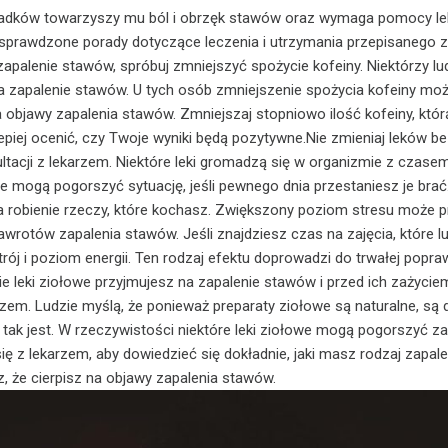
adków towarzyszy mu ból i obrzęk stawów oraz wymaga pomocy le
 sprawdzone porady dotyczące leczenia i utrzymania przepisanego z
apalenie stawów, spróbuj zmniejszyć spożycie kofeiny. Niektórzy lu
na zapalenie stawów. U tych osób zmniejszenie spożycia kofeiny mo
objawy zapalenia stawów. Zmniejszaj stopniowo ilość kofeiny, któr
epiej ocenić, czy Twoje wyniki będą pozytywne.Nie zmieniaj leków b
ltacji z lekarzem. Niektóre leki gromadzą się w organizmie z czasem
e mogą pogorszyć sytuację, jeśli pewnego dnia przestaniesz je brać
a robienie rzeczy, które kochasz. Zwiększony poziom stresu może 
awrotów zapalenia stawów. Jeśli znajdziesz czas na zajęcia, które lu
rój i poziom energii. Ten rodzaj efektu doprowadzi do trwałej popra
ie leki ziołowe przyjmujesz na zapalenie stawów i przed ich zażycie
zem. Ludzie myślą, że ponieważ preparaty ziołowe są naturalne, są d
tak jest. W rzeczywistości niektóre leki ziołowe mogą pogorszyć za
ię z lekarzem, aby dowiedzieć się dokładnie, jaki masz rodzaj zapale
z, że cierpisz na objawy zapalenia stawów.