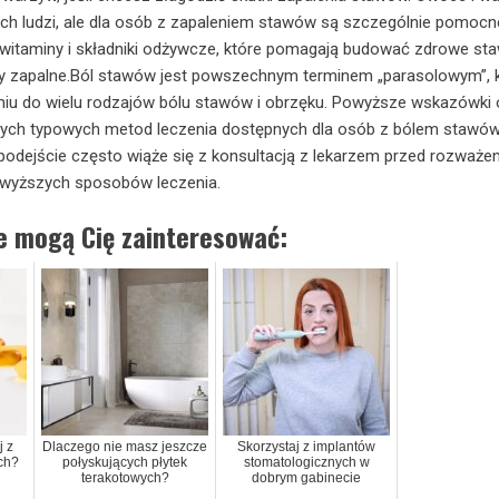
ch ludzi, ale dla osób z zapaleniem stawów są szczególnie pomocn
witaminy i składniki odżywcze, które pomagają budować zdrowe sta
ny zapalne.Ból stawów jest powszechnym terminem „parasolowym”, k
niu do wielu rodzajów bólu stawów i obrzęku. Powyższe wskazówki
órych typowych metod leczenia dostępnych dla osób z bólem stawów
podejście często wiąże się z konsultacją z lekarzem przed rozważe
owyższych sposobów leczenia.
ie mogą Cię zainteresować:
j z
Dlaczego nie masz jeszcze
Skorzystaj z implantów
ch?
połyskujących płytek
stomatologicznych w
terakotowych?
dobrym gabinecie