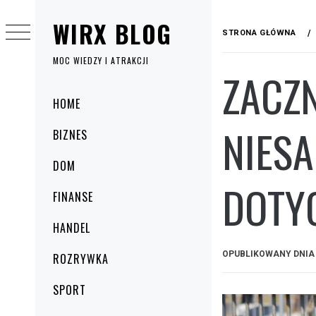
Przejdź
WIRX BLOG
do
STRONA GŁÓWNA
treści
MOC WIEDZY I ATRAKCJI
ZACZN
Menu
HOME
główne
NIES
BIZNES
DOM
DOTY
FINANSE
HANDEL
OPUBLIKOWANY DNI
ROZRYWKA
SPORT