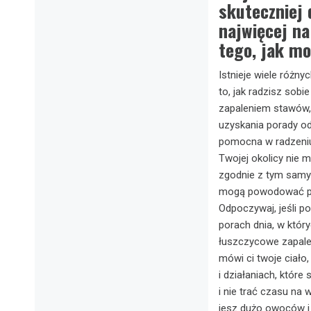
skuteczniej 
najwięcej n
tego, jak mo
Istnieje wiele różn
to, jak radzisz sob
zapaleniem stawów, a
uzyskania porady od
pomocna w radzeniu 
Twojej okolicy nie 
zgodnie z tym samy
mogą powodować pow
Odpoczywaj, jeśli 
porach dnia, w któr
łuszczycowe zapalen
mówi ci twoje ciało,
i działaniach, które
i nie trać czasu na 
jesz dużo owoców i 