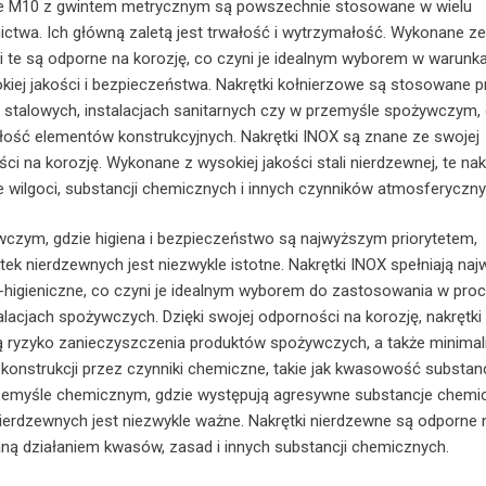
we M10 z gwintem metrycznym są powszechnie stosowane w wielu
ctwa. Ich główną zaletą jest trwałość i wytrzymałość. Wykonane ze 
ki te są odporne na korozję, co czyni je idealnym wyborem w warunk
ej jakości i bezpieczeństwa. Nakrętki kołnierzowe są stosowane p
 stalowych, instalacjach sanitarnych czy w przemyśle spożywczym, 
łość elementów konstrukcyjnych. Nakrętki INOX są znane ze swojej
i na korozję. Wykonane z wysokiej jakości stali nierdzewnej, te nak
e wilgoci, substancji chemicznych i innych czynników atmosferyczny
czym, gdzie higiena i bezpieczeństwo są najwyższym priorytetem,
ek nierdzewnych jest niezwykle istotne. Nakrętki INOX spełniają na
-higieniczne, co czyni je idealnym wyborem do zastosowania w pro
alacjach spożywczych. Dzięki swojej odporności na korozję, nakrętki
ą ryzyko zanieczyszczenia produktów spożywczych, a także minimal
konstrukcji przez czynniki chemiczne, takie jak kwasowość substanc
emyśle chemicznym, gdzie występują agresywne substancje chemi
ierdzewnych jest niezwykle ważne. Nakrętki nierdzewne są odporne 
ą działaniem kwasów, zasad i innych substancji chemicznych.