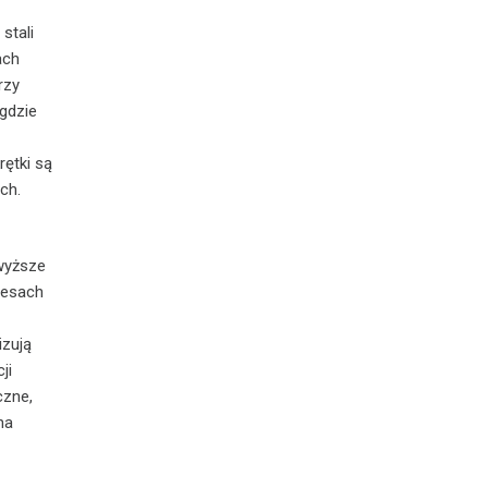
stali
ach
rzy
gdzie
rętki są
ch.
jwyższe
cesach
izują
ji
czne,
na