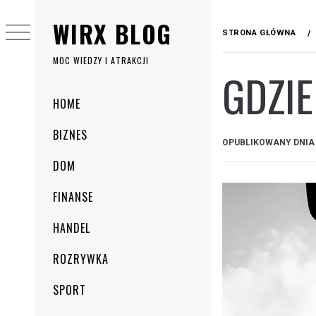
Przejdź
WIRX BLOG
do
STRONA GŁÓWNA
treści
MOC WIEDZY I ATRAKCJI
GDZIE
Menu
HOME
główne
BIZNES
OPUBLIKOWANY DNI
DOM
FINANSE
HANDEL
ROZRYWKA
SPORT