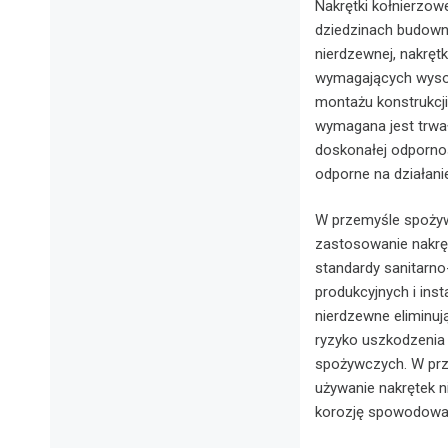
Nakrętki kołnierzo
dziedzinach budowni
nierdzewnej, nakręt
wymagających wysoki
montażu konstrukcji
wymagana jest trwa
doskonałej odpornośc
odporne na działani
W przemyśle spożyw
zastosowanie nakręt
standardy sanitarno
produkcyjnych i inst
nierdzewne eliminuj
ryzyko uszkodzenia 
spożywczych. W prz
używanie nakrętek n
korozję spowodowan