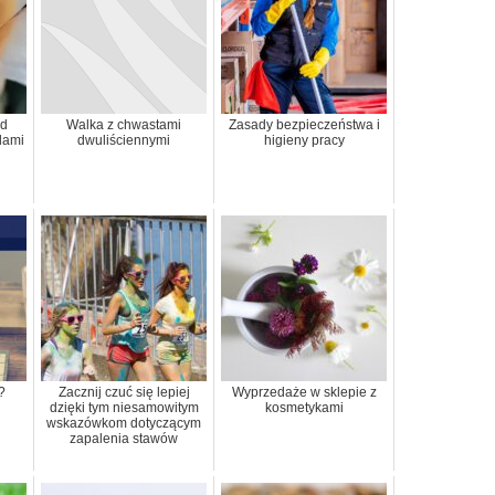
ed
Walka z chwastami
Zasady bezpieczeństwa i
dami
dwuliściennymi
higieny pracy
?
Zacznij czuć się lepiej
Wyprzedaże w sklepie z
dzięki tym niesamowitym
kosmetykami
wskazówkom dotyczącym
zapalenia stawów