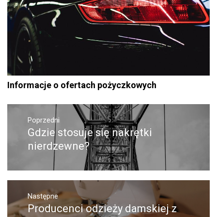
Informacje o ofertach pożyczkowych
Nawigacja
Poprzedni
wpisu
Gdzie stosuje się nakrętki
Poprzedni
wpis:
nierdzewne?
Następne
Producenci odzieży damskiej z
Następny