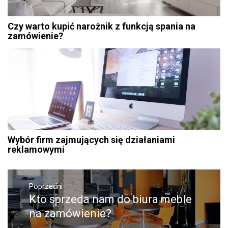
Czy warto kupić narożnik z funkcją spania na
zamówienie?
Wybór firm zajmujących się działaniami
reklamowymi
Nawigacja
Poprzedni
wpisu
Kto sprzeda nam do biura meble
Poprzedni
wpis:
na zamówienie?