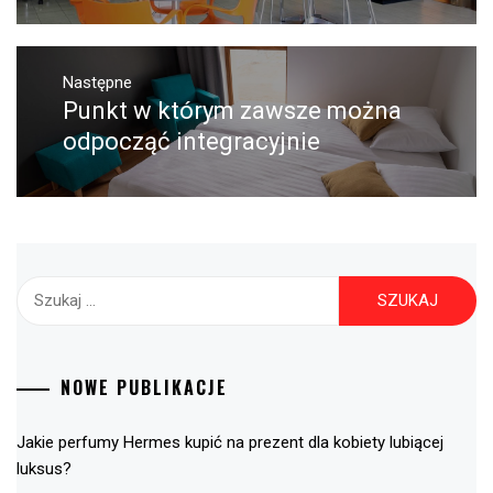
Następne
Punkt w którym zawsze można
Następny
post:
odpocząć integracyjnie
Szukaj:
NOWE PUBLIKACJE
Jakie perfumy Hermes kupić na prezent dla kobiety lubiącej
luksus?