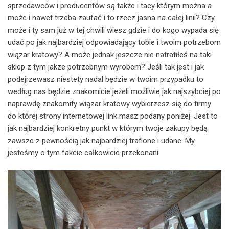
sprzedawców i producentów są także i tacy którym można a
może i nawet trzeba zaufać i to rzecz jasna na całej linii? Czy
może i ty sam już w tej chwili wiesz gdzie i do kogo wypada się
udać po jak najbardziej odpowiadający tobie i twoim potrzebom
wiązar kratowy? A może jednak jeszcze nie natrafiłeś na taki
sklep z tym jakze potrzebnym wyrobem? Jeśli tak jest i jak
podejrzewasz niestety nadal będzie w twoim przypadku to
według nas będzie znakomicie jeżeli możliwie jak najszybciej po
naprawdę znakomity wiązar kratowy wybierzesz się do firmy
do której strony internetowej link masz podany poniżej. Jest to
jak najbardziej konkretny punkt w którym twoje zakupy będą
zawsze z pewnością jak najbardziej trafione i udane. My
jesteśmy o tym fakcie całkowicie przekonani.