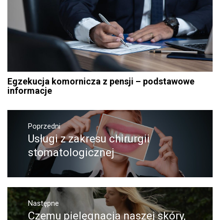
Egzekucja komornicza z pensji – podstawowe
informacje
Nawigacja
Poprzedni
wpisu
Usługi z zakresu chirurgii
Poprzedni
wpis:
stomatologicznej
Następne
Czemu pielęgnacja naszej skóry,
Następny