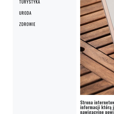
TURYSTYKA
URODA
ZDROWIE
Strona internetow
informacji którą 
nawigacyjne powin