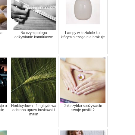
ze
Na czym polega
Lampy w kształcie kul
odżywianie komórkowe
którym niczego nie brakuje
je o
Herbicydowa i fungicydowa
Jak szybko spożywacie
się
ochrona upraw truskawki i
swoje posiłki?
malin