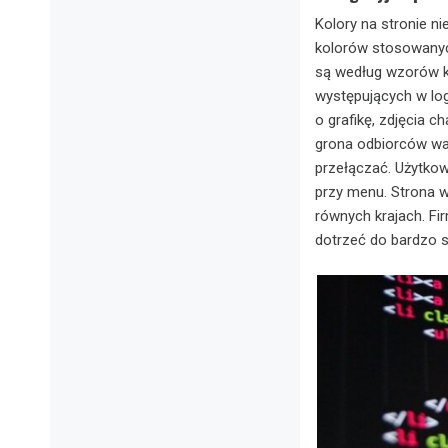
Kolory na stronie n
kolorów stosowanyc
są według wzorów k
występujących w log
o grafikę, zdjęcia c
grona odbiorców war
przełączać. Użytkow
przy menu. Strona w
równych krajach. F
dotrzeć do bardzo 