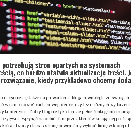
 potrzebują stron opartych na systemach
eścią, co bardzo ułatwia aktualizację treści. J
 rozwiązanie, kiedy przykładowo chcemy dod
o decyduje się także na prowadzenie bloga równolegle ze swoją str
 w nim o nowościach, nowej ofercie, czy też o różnych wydarzenia
zy konferencje. Dobry blog nie tylko będzie pełnił funkcję informacyjn
ozytywnie wpłynąć na odbiór firm przez klientów kreując jej profesj
y która stworzy dla nas stronę powinniśmy wybrać firmę w której ofe