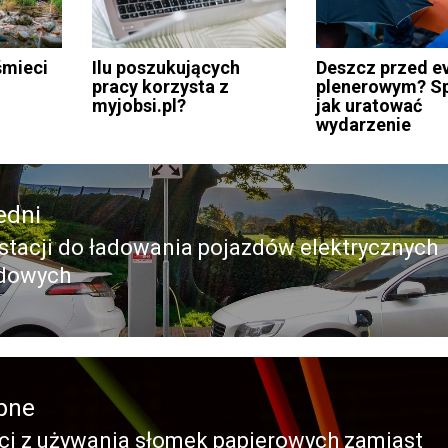
śmieci
Ilu poszukujących
Deszcz przed e
pracy korzysta z
plenerowym? S
myjobsi.pl?
jak uratować
wydarzenie
edni
 stacji do ładowania pojazdów elektrycznych
edni
ydowych
pne
ci z używania słomek papierowych zamiast
pny