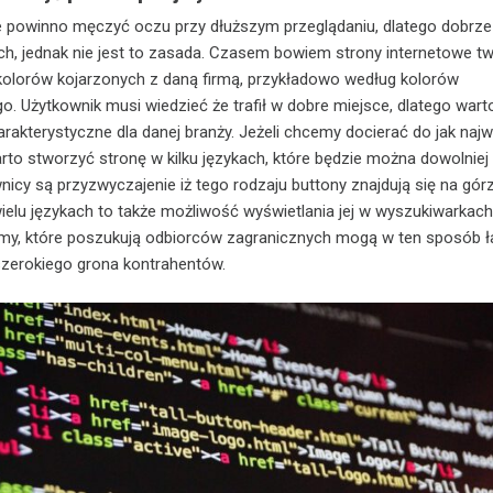
ie powinno męczyć oczu przy dłuższym przeglądaniu, dlatego dobrze 
h, jednak nie jest to zasada. Czasem bowiem strony internetowe t
olorów kojarzonych z daną firmą, przykładowo według kolorów
o. Użytkownik musi wiedzieć że trafił w dobre miejsce, dlatego war
harakterystyczne dla danej branży. Jeżeli chcemy docierać do jak naj
to stworzyć stronę w kilku językach, które będzie można dowolniej
nicy są przyzwyczajenie iż tego rodzaju buttony znajdują się na gór
ielu językach to także możliwość wyświetlania jej w wyszukiwarkac
irmy, które poszukują odbiorców zagranicznych mogą w ten sposób 
szerokiego grona kontrahentów.