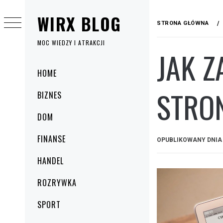
Przejdź
WIRX BLOG
do
STRONA GŁÓWNA
treści
MOC WIEDZY I ATRAKCJI
JAK 
Menu
HOME
główne
STRO
BIZNES
DOM
FINANSE
OPUBLIKOWANY DNI
HANDEL
ROZRYWKA
SPORT