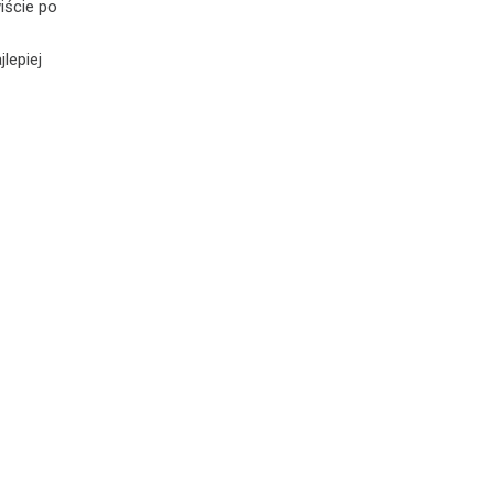
iście po
lepiej