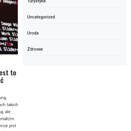
Turystyka
Uncategorized
Uroda
Zdrowie
est to
ać
oną,
ch takich
ą, ale
onalizm.
rcie jest