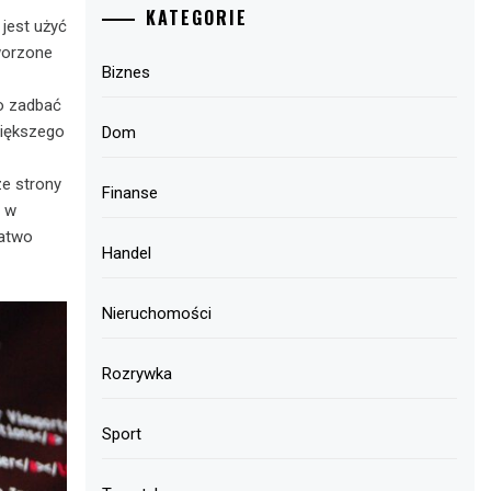
KATEGORIE
jest użyć
worzone
Biznes
to zadbać
większego
Dom
ze strony
Finanse
h w
łatwo
Handel
Nieruchomości
Rozrywka
Sport