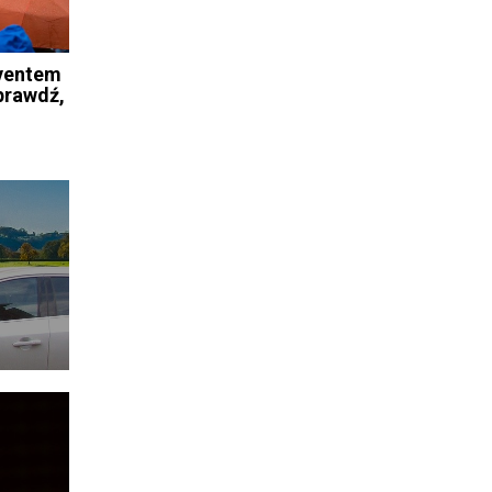
ventem
prawdź,