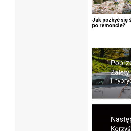
Jak pozbyć się 
po remoncie?
Nawigacja
Poprz
wpisu
Zalety
Poprz
i hybr
wpis:
Nastę
Korzyś
Nastę