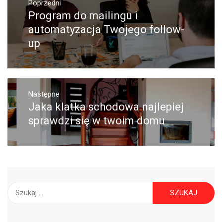
Nawigacja
Poprzedni
wpisu
Program do mailingu i
Poprzedni
wpis:
automatyzacja Twojego follow-
up
Następne
Jaka klatka schodowa najlepiej
Następny
post:
sprawdzi się w twoim domu
Szukaj: