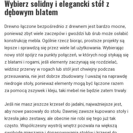
Wybierz solidny i elegancki stół z
dębowym blatem
Drewno łączone bezpośrednio z drewnem jest bardzo mocne,
ponieważ zbyt wiele zaczepów i gwoździ lub śrub może osłabić
konstrukcję mebla. Ogólnie rzecz biorąc, prostsze projekty są
lepsze i sprawdzą się przez wiele lat użytkowania. Wybierając
nowy stół spójrz na punkty połączeń, w których nogi stykają się
z blatami i rogami, jeśli elementy zaczynają się rozdzielać,
widzisz przerwy w rogach lub stół jest chwiejny podczas
przesuwania, nie jest dobrze zbudowany. I uważaj na naprawdę
niedrogie stoły, ponieważ elementy mogą być łączone razem
za pomocą zszywek i kleju, taki mebel nie będzie zatem trwały.
Jeśli nie masz jeszcze krzeseł do jadalni, najważniejsze jest,
aby nowe pasowały do stołu. Dawniej zawsze kupowano stoły i
krzesła jako zestawy, ale obecnie nie robi się tego już tak
często. Współczesny wystrój wnętrz pozwala na większą
swobodę mieszania i dopasowywania stołów i krzeseł do