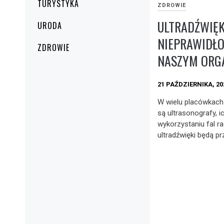
TURYSTYKA
ZDROWIE
ULTRADŹWIĘK
URODA
NIEPRAWIDŁ
ZDROWIE
NASZYM ORG
21 PAŹDZIERNIKA, 20
W wielu placówkach
są ultrasonografy, i
wykorzystaniu fal r
ultradźwięki będą p