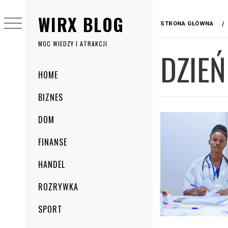
Przejdź
WIRX BLOG
do
STRONA GŁÓWNA
treści
MOC WIEDZY I ATRAKCJI
DZIEŃ
Menu
HOME
główne
BIZNES
DOM
FINANSE
HANDEL
ROZRYWKA
SPORT