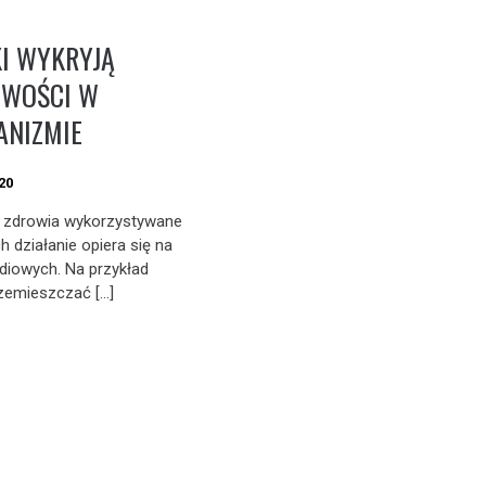
I WYKRYJĄ
OWOŚCI W
ANIZMIE
20
 zdrowia wykorzystywane
ch działanie opiera się na
adiowych. Na przykład
rzemieszczać […]