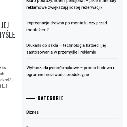
Biuro podróży, hotel i pensjonat – jakie materiały
reklamowe zwiększają liczbę rezerwacji?
JEJ
Impregnacja drewna po montażu czy przed
montażem?
MYŚLE
Drukarki do szkła – technologia flatbed i jej
zastosowania w przemyśle i reklamie
czas
Wytłaczarki jednoślimakowe – prosta budowa i
ych
ogromne możliwości produkcyjne
adkość i
 […]
KATEGORIE
Biznes