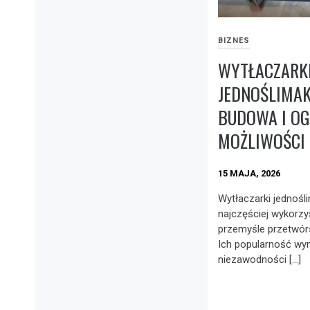
BIZNES
WYTŁACZARK
JEDNOŚLIMA
BUDOWA I O
MOŻLIWOŚCI
15 MAJA, 2026
Wytłaczarki jednośl
najczęściej wykorz
przemyśle przetwór
Ich popularność wyni
niezawodności […]