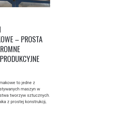
I
KOWE – PROSTA
GROMNE
 PRODUKCYJNE
imakowe to jedne z
ystywanych maszyn w
stwa tworzyw sztucznych.
ka z prostej konstrukcji,