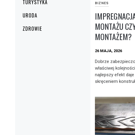
TURYSTYKA
BIZNES
IMPREGNACJ
URODA
MONTAŻU CZY
ZDROWIE
MONTAŻEM?
26 MAJA, 2026
Dobrze zabezpieczo
właściwej kolejności
najlepszy efekt daj
skręceniem konstrukc