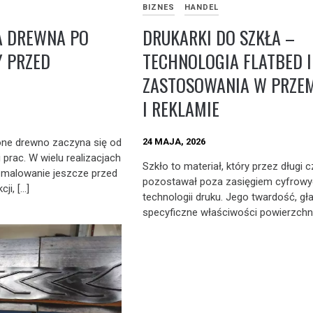
BIZNES
HANDEL
DRUKARKI DO SZKŁA –
A DREWNA PO
TECHNOLOGIA FLATBED I 
 PRZED
ZASTOSOWANIA W PRZE
I REKLAMIE
24 MAJA, 2026
ne drewno zaczyna się od
 prac. W wielu realizacjach
Szkło to materiał, który przez długi 
e malowanie jeszcze przed
pozostawał poza zasięgiem cyfrow
ji, […]
technologii druku. Jego twardość, gł
specyficzne właściwości powierzchni