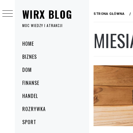
Przejdź
WIRX BLOG
do
STRONA GŁÓWNA
treści
MOC WIEDZY I ATRAKCJI
MIESI
Menu
HOME
główne
BIZNES
DOM
FINANSE
HANDEL
ROZRYWKA
SPORT