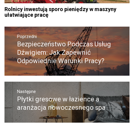
Rolnicy inwestują sporo pieniędzy w maszyny
ułatwiające pracę
Nawigacja
Poprzedni
wpisu
Bezpieczeństwo Podczas Usług
Poprzedni
wpis:
Dźwigiem: Jak Zapewnić
Odpowiednie Warunki Pracy?
Następne
Płytki gresowe w łazience a
Następny
post:
aranżacja nowoczesnego spa