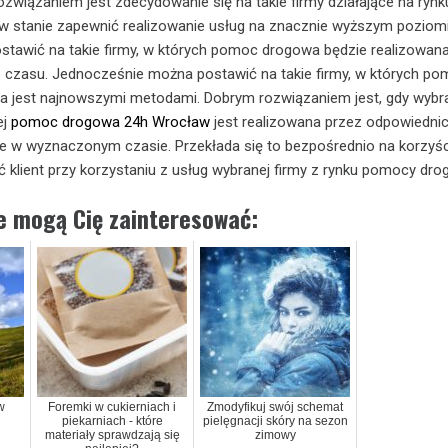
związaniem jest zdecydowanie się na takie firmy działające na ry
 w stanie zapewnić realizowanie usług na znacznie wyższym poziom
stawić na takie firmy, w których pomoc drogowa będzie realizowan
e czasu. Jednocześnie można postawić na takie firmy, w których p
a jest najnowszymi metodami. Dobrym rozwiązaniem jest, gdy wybr
ej
pomoc drogowa 24h Wrocław
jest realizowana przez odpowiedni
e w wyznaczonym czasie. Przekłada się to bezpośrednio na korzyści
 klient przy korzystaniu z usług wybranej firmy z rynku pomocy dro
ie mogą Cię zainteresować:
w
Foremki w cukierniach i
Zmodyfikuj swój schemat
piekarniach - które
pielęgnacji skóry na sezon
materiały sprawdzają się
zimowy