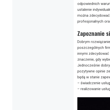
odpowiednich warun
ustalenie indywidua
można zdecydować si
profesjonalnych ora
Zapoznanie si
Dobrym rozwiązanie
poszczególnych fir
innymi zdecydować s
znaczenie, gdy wybi
Jednocześnie dobrym
pozytywne opinie ze
będą w stanie zapew
– świadczenie usłu
– realizowanie usł