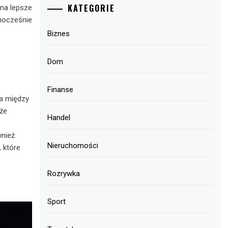
KATEGORIE
na lepsze
dnocześnie
Biznes
Dom
Finanse
a między
uże
Handel
wnież
Nieruchomości
 które
Rozrywka
Sport