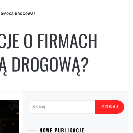
Ę POMOCĄ DROGOWĄ?
CJE O FIRMACH
CĄ DROGOWĄ?
Szukaj:
NOWE PUBLIKACJE