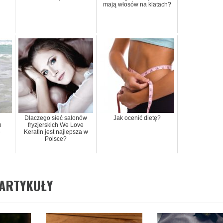
mają włosów na klatach?
Dlaczego sieć salonów
Jak ocenić dietę?
h
fryzjerskich We Love
ę
Keratin jest najlepsza w
Polsce?
ARTYKUŁY