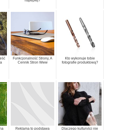
najlepiej?
jeść
Funkcjonalność Strony, A
Kto wykonuje tobie
na
Cennik Stron Www
fotografie produktową?
 na
Reklama to podstawa
Dlaczego kulturyści nie