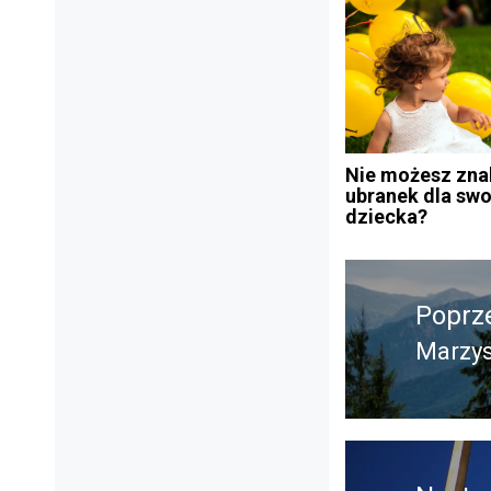
Nie możesz zna
ubranek dla sw
dziecka?
Nawigacja
Poprz
wpisu
Marzys
Poprz
wpis: