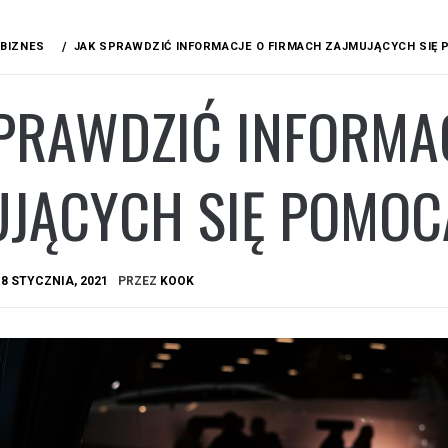
BIZNES
JAK SPRAWDZIĆ INFORMACJE O FIRMACH ZAJMUJĄCYCH SI
SPRAWDZIĆ INFORMA
UJĄCYCH SIĘ POMO
A
8 STYCZNIA, 2021
PRZEZ
KOOK