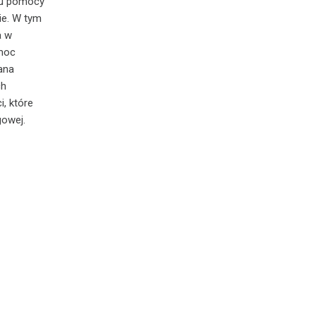
nku pomocy
ie. W tym
a w
omoc
ana
ch
, które
gowej.