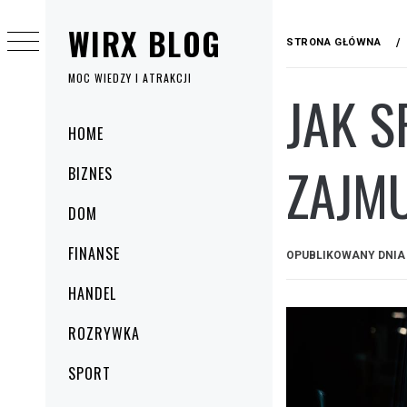
Przejdź
WIRX BLOG
do
STRONA GŁÓWNA
treści
MOC WIEDZY I ATRAKCJI
JAK 
Menu
HOME
główne
ZAJM
BIZNES
DOM
FINANSE
OPUBLIKOWANY DNI
HANDEL
ROZRYWKA
SPORT