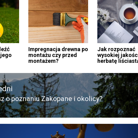
leźć
Impregnacja drewna po
Jak rozpoznać
ojego
montażu czy przed
wysokiej jakośc
montażem?
herbatę liściast
edni
z o poznaniu Zakopane i okolicy?
edni