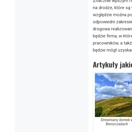
Znacznie lepszym ro
na drodze, które są
względzie można po
odpowiedni zakresi
drogowa realizowan
będzie firma, w któr
pracowników, a takż
będzie mógł uzyskać
Artykuły jak
Drewniany domek 
Bieszczadach