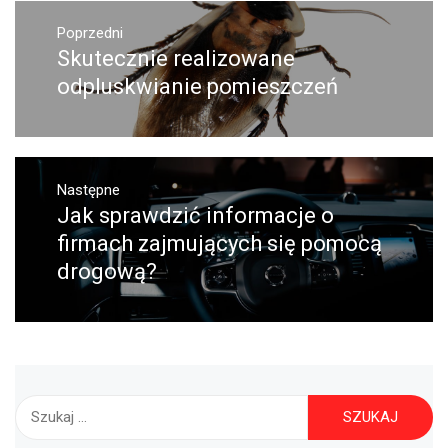
Nawigacja
Poprzedni
wpisu
Skutecznie realizowane
Poprzedni
wpis:
odpluskwianie pomieszczeń
Następne
Jak sprawdzić informacje o
Następny
post:
firmach zajmujących się pomocą
drogową?
Szukaj: