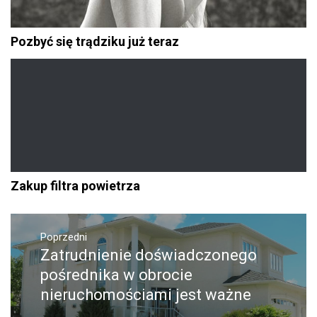
Pozbyć się trądziku już teraz
Zakup filtra powietrza
Nawigacja
Poprzedni
wpisu
Zatrudnienie doświadczonego
Poprzedni
wpis:
pośrednika w obrocie
nieruchomościami jest ważne