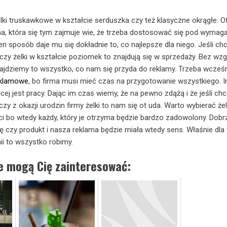
i truskawkowe w kształcie serduszka czy też klasyczne okrągłe. Of
ma, która się tym zajmuje wie, że trzeba dostosować się pod wymag
en sposób daje mu się dokładnie to, co najlepsze dla niego. Jeśli c
i czy żelki w kształcie poziomek to znajdują się w sprzedaży. Bez wz
ajdziemy to wszystko, co nam się przyda do reklamy. Trzeba wcześn
reklamowe
, bo firma musi mieć czas na przygotowanie wszystkiego. I
j jest pracy. Dając im czas wiemy, że na pewno zdążą i że jeśli ch
y z okazji urodzin firmy żelki to nam się ot uda. Warto wybierać żelk
ci bo wtedy każdy, który je otrzyma będzie bardzo zadowolony. Dobr
ę czy produkt i nasza reklama będzie miała wtedy sens. Właśnie dla 
ii to wszystko robimy.
ie mogą Cię zainteresować: