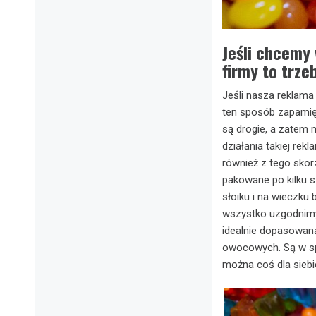
Jeśli chcemy
firmy to trze
Jeśli nasza reklama
ten sposób zapamięt
są drogie, a zatem
działania takiej re
również z tego skor
pakowane po kilku s
słoiku i na wieczku 
wszystko uzgodnimy 
idealnie dopasowan
owocowych. Są w sp
można coś dla siebi