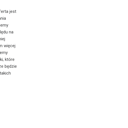
erta jest
ania
hcemy
ględu na
iej
m więcej
cemy
i, które
ze będzie
takich