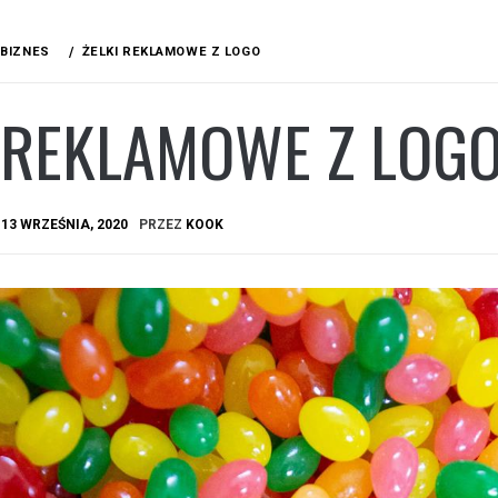
BIZNES
ŻELKI REKLAMOWE Z LOGO
I REKLAMOWE Z LOG
A
13 WRZEŚNIA, 2020
PRZEZ
KOOK