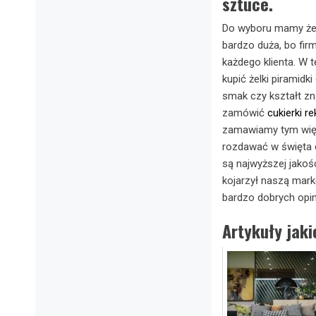
sztuce.
Do wyboru mamy żelk
bardzo duża, bo fir
każdego klienta. W t
kupić żelki piramidk
smak czy kształt zn
zamówić
cukierki 
zamawiamy tym więce
rozdawać w święta cz
są najwyższej jakoś
kojarzył naszą mark
bardzo dobrych opin
Artykuły jak