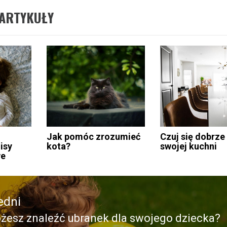
ARTYKUŁY
Jak pomóc zrozumieć
Czuj się dobrze
isy
kota?
swojej kuchni
we
edni
żesz znaleźć ubranek dla swojego dziecka?
edni