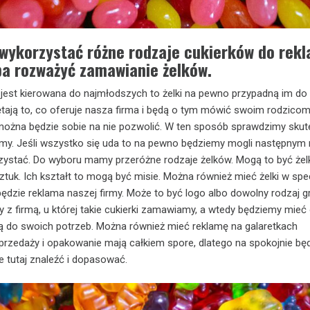
 wykorzystać różne rodzaje cukierków do rek
ba rozważyć zamawianie żelków.
 jest kierowana do najmłodszych to żelki na pewno przypadną im do
ają to, co oferuje nasza firma i będą o tym mówić swoim rodzicom. 
 można będzie sobie na nie pozwolić. W ten sposób sprawdzimy sku
klamy. Jeśli wszystko się uda to na pewno będziemy mogli następnym
zystać. Do wyboru mamy przeróżne rodzaje żelków. Mogą to być żel
ztuk. Ich kształt to mogą być misie. Można również mieć żelki w spe
będzie reklama naszej firmy. Może to być logo albo dowolny rodzaj gra
z firmą, u której takie cukierki zamawiamy, a wtedy będziemy mieć 
ą do swoich potrzeb. Można również mieć reklamę na galaretkach
rzedaży i opakowanie mają całkiem spore, dlatego na spokojnie bę
e tutaj znaleźć i dopasować.