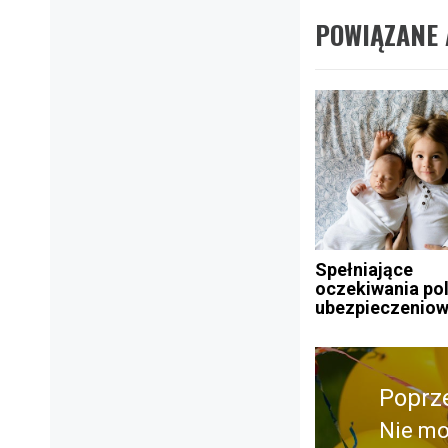
POWIĄZANE 
Spełniające
oczekiwania pol
ubezpieczenio
Nawigacja
Poprz
wpisu
Nie mo
Poprz