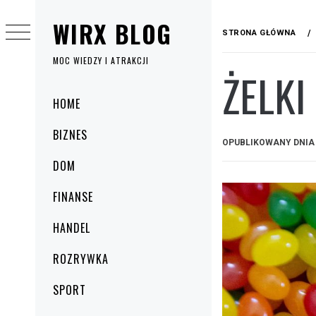
Przejdź
WIRX BLOG
do
STRONA GŁÓWNA
treści
MOC WIEDZY I ATRAKCJI
ŻELK
Menu
HOME
główne
BIZNES
OPUBLIKOWANY DNI
DOM
FINANSE
HANDEL
ROZRYWKA
SPORT