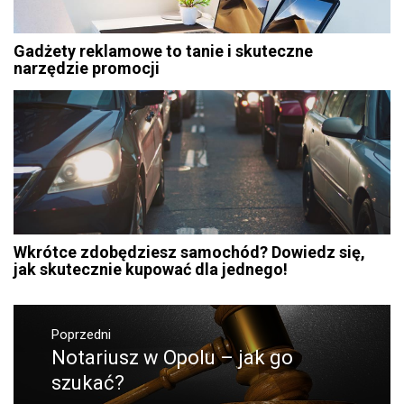
Gadżety reklamowe to tanie i skuteczne
narzędzie promocji
Wkrótce zdobędziesz samochód? Dowiedz się,
jak skutecznie kupować dla jednego!
Nawigacja
Poprzedni
wpisu
Notariusz w Opolu – jak go
Poprzedni
wpis:
szukać?