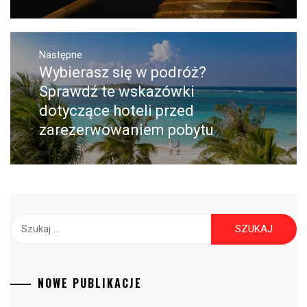
Następne
Wybierasz się w podróż?
Następny
post:
Sprawdź te wskazówki
dotyczące hoteli przed
zarezerwowaniem pobytu
Szukaj:
NOWE PUBLIKACJE