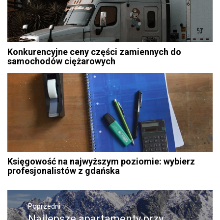
Konkurencyjne ceny części zamiennych do
samochodów ciężarowych
Księgowość na najwyższym poziomie: wybierz
profesjonalistów z gdańska
Nawigacja
Poprzedni
Najlepsze apartamenty przy
Poprzedni