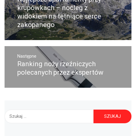
wpisu
wpis:
krupówkach – nocleg z
widokiem na tętniące serce
zakopanego
Następne
Ranking noży rzeźniczych
Następny
post:
polecanych przez ekspertów
Szukaj: