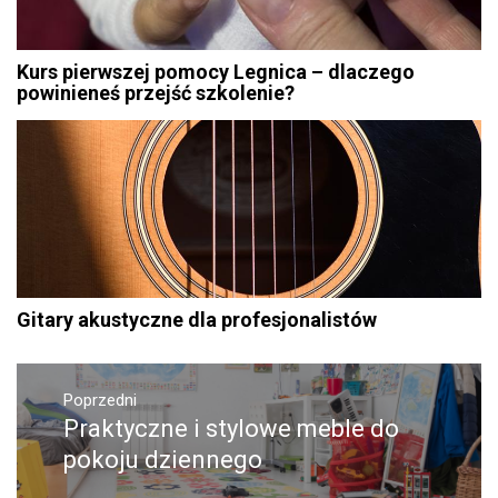
Kurs pierwszej pomocy Legnica – dlaczego
powinieneś przejść szkolenie?
Gitary akustyczne dla profesjonalistów
Nawigacja
Poprzedni
wpisu
Praktyczne i stylowe meble do
Poprzedni
wpis:
pokoju dziennego