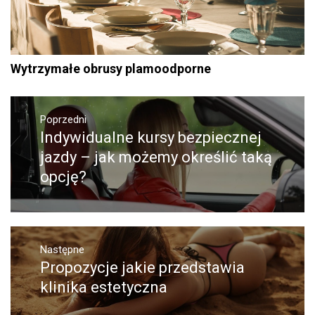
Wytrzymałe obrusy plamoodporne
Nawigacja
Poprzedni
wpisu
Indywidualne kursy bezpiecznej
Poprzedni
wpis:
jazdy – jak możemy określić taką
opcję?
Następne
Propozycje jakie przedstawia
Następny
post:
klinika estetyczna