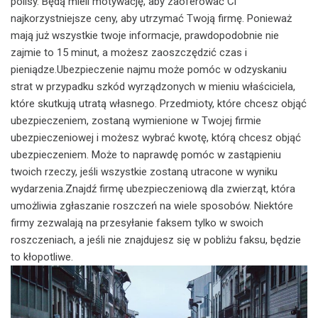
polisy. Będą mieli motywację, aby zaoferować Ci
najkorzystniejsze ceny, aby utrzymać Twoją firmę. Ponieważ
mają już wszystkie twoje informacje, prawdopodobnie nie
zajmie to 15 minut, a możesz zaoszczędzić czas i
pieniądze.Ubezpieczenie najmu może pomóc w odzyskaniu
strat w przypadku szkód wyrządzonych w mieniu właściciela,
które skutkują utratą własnego. Przedmioty, które chcesz objąć
ubezpieczeniem, zostaną wymienione w Twojej firmie
ubezpieczeniowej i możesz wybrać kwotę, którą chcesz objąć
ubezpieczeniem. Może to naprawdę pomóc w zastąpieniu
twoich rzeczy, jeśli wszystkie zostaną utracone w wyniku
wydarzenia.Znajdź firmę ubezpieczeniową dla zwierząt, która
umożliwia zgłaszanie roszczeń na wiele sposobów. Niektóre
firmy zezwalają na przesyłanie faksem tylko w swoich
roszczeniach, a jeśli nie znajdujesz się w pobliżu faksu, będzie
to kłopotliwe.