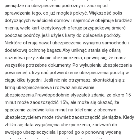
pieniądze na ubezpieczeniu podróżnym, zacznij od
sprawdzenia tego, co już mogłeś pokryć. Większość polis
dotyczących właścicieli domów i najemców obejmuje kradzież
mienia; wiele kart kredytowych oferuje przypadkową śmierć
podczas podróży, jeśli użyłeś karty do opłacenia podróży.
Niektóre oferują nawet ubezpieczenie wynajmu samochodu i
dodatkową ochronę bagażu.Aby uniknąć stania się ofiarą
oszustwa przy zakupie ubezpieczenia, upewnij się, że masz
wszystkie potrzebne dokumenty. Po wykupieniu ubezpieczenia
powinieneś otrzymać potwierdzenie ubezpieczenia pocztą w
ciągu kilku tygodni. Jeśli nic nie otrzymasz, skontaktuj się z
firmą ubezpieczeniową i rozważ anulowanie
ubezpieczenia.Prawdopodobnie słyszałeś zdanie, że około 15
minut może zaoszczędzić 15%, ale może się okazać, że
spędzenie zaledwie kilku minut na telefonie z obecnym
ubezpieczycielem może również zaoszczędzić pieniądze. Kiedy
zbliża się data wygaśnięcia ubezpieczenia, zadzwoń do
swojego ubezpieczyciela i poproś go o ponowną wycenę