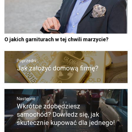
O jakich garniturach w tej chwili marzycie?
Nawigacja
Poprzedni
wpisu
Jak założyć domową firmę?
Poprzedni
wpis:
Następne
Wkrótce zdobędziesz
Następny
post:
samochód? Dowiedz się, jak
skutecznie kupować dla jednego!