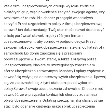
Wiele firm ubezpieczeniowych oferuje wysokie zniżki dla
niektórych grup, więc powinieneś zapytać swojego agenta, czy
twój również to robi. Nie chcesz przegapić wspaniałych
korzyści.Przed uzgodnieniem polisy z firmą ubezpieczeniową
sprawdź ich dokumentację. Twój stan może nawet dostarczyć
ci listę porównań stawek między różnymi firmami
ubezpieczeniowymi, aby pomóc w podjęciu decyzji.Przed
zakupem jakiegokolwiek ubezpieczenia na życie, od katastrofy,
samochodu lub domu zapoznaj się z przepisami
obowiązującymi w Twoim stanie, a także z krajową polisą
ubezpieczeniową. Nabiera to szczególnego znaczenia w
sferze ubezpieczeń zdrowotnych. Mandaty i opłaty rządowe z
pewnością wpłyną na ostateczny wybór ubezpieczenia. Upewnij
się, że zapoznałeś się z tymi statutami przed wyborem
polisy.Sprawdź swoje ubezpieczenie zdrowotne. Chcesz mieć
pewność, że w przypadku kontuzji lub choroby zostaniesz
objęty ubezpieczeniem. Ostatnią rzeczą, na jaką chciałbyś się
stać, było doznanie ciężkiego urazu i brak ubezpieczenia