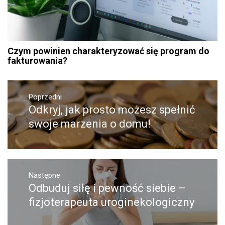
Czym powinien charakteryzować się program do
fakturowania?
Nawigacja
Poprzedni
wpisu
Odkryj, jak prosto możesz spełnić
Poprzedni
wpis:
swoje marzenia o domu!
Następne
Odbuduj siłę i pewność siebie –
Następny
post:
fizjoterapeuta uroginekologiczny