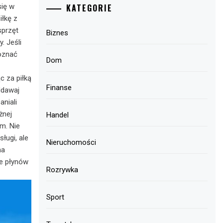
KATEGORIE
się w
iłkę z
sprzęt
Biznes
. Jeśli
doznać
Dom
c za piłką
Finanse
ddawaj
aniali
żnej
Handel
m. Nie
ługi, ale
Nieruchomości
na
e płynów
Rozrywka
Sport