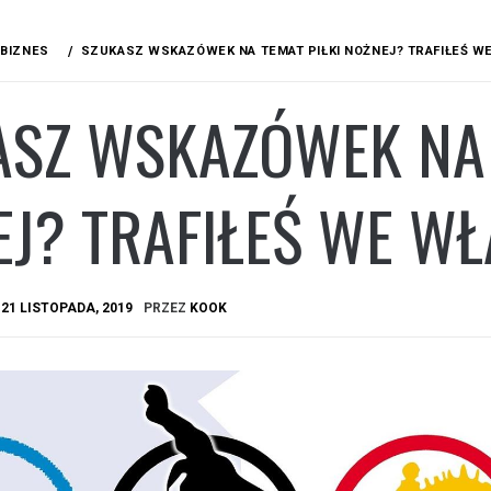
BIZNES
SZUKASZ WSKAZÓWEK NA TEMAT PIŁKI NOŻNEJ? TRAFIŁEŚ W
ASZ WSKAZÓWEK NA 
J? TRAFIŁEŚ WE WŁ
A
21 LISTOPADA, 2019
PRZEZ
KOOK