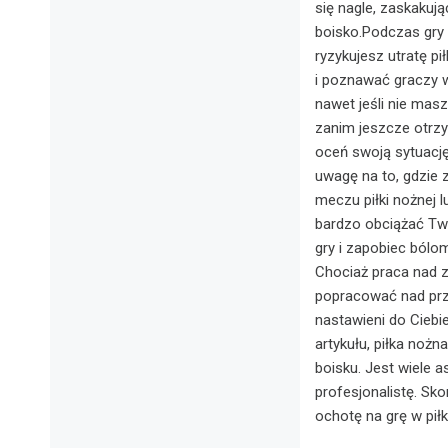
się nagle, zaskakuj
boisko.Podczas gry 
ryzykujesz utratę pi
i poznawać graczy w
nawet jeśli nie mas
zanim jeszcze otrzym
oceń swoją sytuację
uwagę na to, gdzie z
meczu piłki nożnej 
bardzo obciążać Tw
gry i zapobiec bólo
Chociaż praca nad 
popracować nad prze
nastawieni do Ciebi
artykułu, piłka nożn
boisku. Jest wiele 
profesjonalistę. S
ochotę na grę w pił