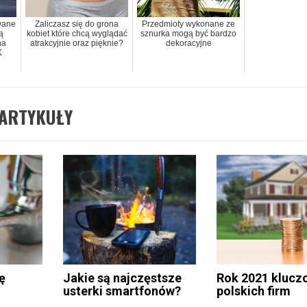
wane
Zaliczasz się do grona
Przedmioty wykonane ze
ą
kobiet które chcą wyglądać
sznurka mogą być bardzo
na
atrakcyjnie oraz pięknie?
dekoracyjne
K
ARTYKUŁY
ę
Jakie są najczęstsze
Rok 2021 klucz
usterki smartfonów?
polskich firm