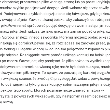
ąc obrońców, przesuwając piłkę w drugą stronę lub po prostu drybluj
musisz szybko podejmować decyzje. Jeśli wahasz się przez chwilę,
łki. Podejmowanie szybkich decyzji stanie się łatwiejsze, gdy będzie
 swojej drużynie. Zawsze skanuj boisko, aby zobaczyć, co robią inni
z piłki.Powinieneś spróbować podjąć decyzję o swoim następnym ru
asz piłkę. Jeśli widzisz, że jakiś gracz ma zamiar podać ci piłkę, s
. Spróbuj znaleźć innego zawodnika, któremu możesz podać piłkę i
najdują się obrońcy.Upewnij się, że rozciągasz się zarówno przed, ja
lub treningu. Bieganie w górę iw dół boiska połączone z kopaniem pił
oje mięśnie. Rozciąganie może pomóc uniknąć kontuzji na boisku 
m po meczu.Ważne jest, aby pamiętać, że piłka nożna to wysiłek zes
zdobywaniem bramek na własną rękę może być dość kusząca, musi
kazywaniem piłki innym. To sprawi, że poczują się bardziej przyjaźn
e i zwiększą szanse, że zwrócą Ci przysługę.Jak widać z powyższeg
a to coś więcej niż tylko gracze kopiący sobie nawzajem piłkę na du
aspektów tego sportu, których poznanie może zmienić amatora w
korzystaj z powyższych wskazówek, gdy następnym razem będziesz 
kę nożną.