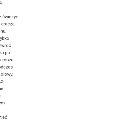
ąc
sz ćwiczyć
 gracze,
chu,
zybko
 zwróć
k i po
ki może
podczas
połowy.
sz
ie
o
żym
mieć