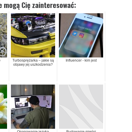
ie mogą Cię zainteresować:
e
Turbosprężarka – jakie są
Influencer - kim jest
objawy jej uszkodzenia?
Opanowanie języka
Budowanie mięśni