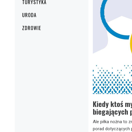
TURYSTYKA
URODA
ZDROWIE
Kiedy ktoś my
biegających p
Ale piłka nożna to z
porad dotyczących p