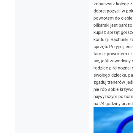
zobaczysz kolegę z 
dobrej pozycji w pol
powrotem do ciebie l
piłkarski jest bardz
kupisz sprzęt gorsz
kontuzji. Rachunki 
sprzętu.Przyjmij en
tam iz powrotem i z
się, jeśli zawodnicy 
rodzice piłki nożnej
swojego dziecka, pa
zgaduj trenerów. je
nie rób sobie krzyw
najwyższym poziomi
na 24 godziny prze