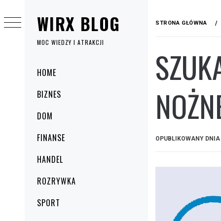
Przejdź
WIRX BLOG
do
STRONA GŁÓWNA
treści
MOC WIEDZY I ATRAKCJI
SZUK
Menu
HOME
główne
NOŻNE
BIZNES
DOM
FINANSE
OPUBLIKOWANY DNI
HANDEL
ROZRYWKA
SPORT