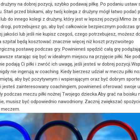
drużyny na dobrej pozycji, szybko podawaj piłkę. Po podaniu ustaw 
u. Stań przed blokami, aby twój kolega z drużyny mógł łatwo podać p
ub do innego kolegi z drużyny, który jest w lepszej pozycji.Mimo że 
o drogi, potrzebujesz go, aby być całkowicie bezpiecznym podczas gry
ej jakości lub jeśli nie kupisz czegoś, czego potrzebujesz, możesz 
za szpital będą kosztować znacznie więcej niż koszt przyzwoitego
ergiczną postawę podczas gry. Powinieneś spędzić całą grę podążają
awsze starając się być w idealnym miejscu na przyjęcie piłki. Nie po
nie podają Ci piłki i zwróć ich uwagę, jeśli jesteś w dobrej pozycji.Wsp
 nigdy nie ingerują w coaching. Kiedy bierzesz udział w meczu piłki no
miętaj, aby być pozytywnym i wspierającym oraz być dobrym sporte
śli jesteś zainteresowany coachingiem, powinieneś oferować swoje us
dy podczas meczu piłki nożnej Twojego dziecka.Aby grać na boisku 
e, musisz być odpowiednio nawodniony. Zacznij zwiększać spożyci
d meczem.