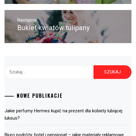
Następne
Bukiet kwiatów tulipany
Następny
post:
Szukaj:
NOWE PUBLIKACJE
Jakie perfumy Hermes kupić na prezent dla kobiety lubiącej
luksus?
Biuro podróży, hotel i pensjonat – jakie materiały reklamowe