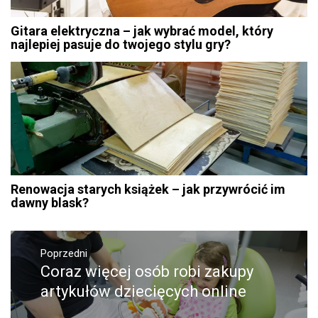
Gitara elektryczna – jak wybrać model, który
najlepiej pasuje do twojego stylu gry?
Renowacja starych książek – jak przywrócić im
dawny blask?
Nawigacja
Poprzedni
wpisu
Coraz więcej osób robi zakupy
Poprzedni
wpis:
artykułów dziecięcych online