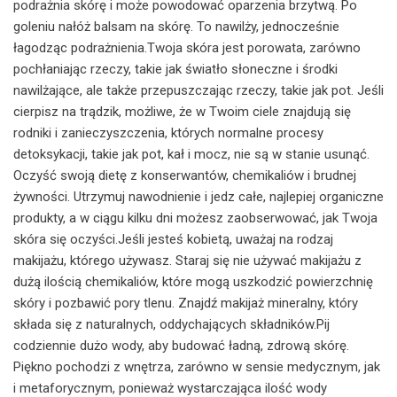
podrażnia skórę i może powodować oparzenia brzytwą. Po
goleniu nałóż balsam na skórę. To nawilży, jednocześnie
łagodząc podrażnienia.Twoja skóra jest porowata, zarówno
pochłaniając rzeczy, takie jak światło słoneczne i środki
nawilżające, ale także przepuszczając rzeczy, takie jak pot. Jeśli
cierpisz na trądzik, możliwe, że w Twoim ciele znajdują się
rodniki i zanieczyszczenia, których normalne procesy
detoksykacji, takie jak pot, kał i mocz, nie są w stanie usunąć.
Oczyść swoją dietę z konserwantów, chemikaliów i brudnej
żywności. Utrzymuj nawodnienie i jedz całe, najlepiej organiczne
produkty, a w ciągu kilku dni możesz zaobserwować, jak Twoja
skóra się oczyści.Jeśli jesteś kobietą, uważaj na rodzaj
makijażu, którego używasz. Staraj się nie używać makijażu z
dużą ilością chemikaliów, które mogą uszkodzić powierzchnię
skóry i pozbawić pory tlenu. Znajdź makijaż mineralny, który
składa się z naturalnych, oddychających składników.Pij
codziennie dużo wody, aby budować ładną, zdrową skórę.
Piękno pochodzi z wnętrza, zarówno w sensie medycznym, jak
i metaforycznym, ponieważ wystarczająca ilość wody