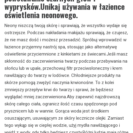
wyprysków.Unikaj używania w łazience
oświetlenia neonowego.
Neony niszczą twoją skórę i sprawiają, że wszystko wydaje się
ostrzejsze. Podczas nakładania makijażu sprawiają, że czujesz,
że nie masz dość i możesz przesadzić. Spróbuj wprowadzić w
łazience przyjemny nastrój spa, stosując jako alternatywę
oświetlenie przyciemnione z kinkietami ze świecami.Jeśli masz
skłonność do zaczerwienienia twarzy podczas przebywania na
słońcu lub w upale, przechowuj filtr przeciwsłoneczny i krem ​​
nawilżający do twarzy w lodówce. Chłodniejsze produkty na
skórze pomogą zwężyć naczynia krwionośne. To z kolei
zmniejszy przepływ krwi do twarzy i sprawi, że będziesz
wyglądać mniej zaczerwieniona.Aby zapewnić najzdrowszą
skórę całego ciała, ogranicz ilość czasu spędzonego pod
prysznicem lub w wannie. Gorąca woda jest środkiem
osuszającym, usuwającym ze skóry lecznicze olejki. Zamiast
tego wykąp się w ciepłej wodzie, użyj mydła nawilżającego i
wyjdź z wody, gdy tylko będziesz czysty.Różni ludzie mają różne